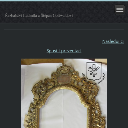
Řezbářství Ludmila a Štěpán Gottwaldovi
Následující
Spustit prezentaci