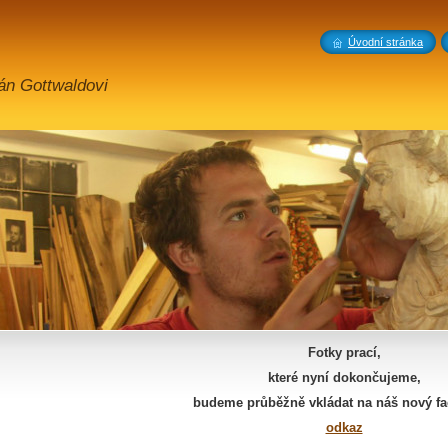
Úvodní stránka
án Gottwaldovi
Fotky prací,
které nyní dokončujeme,
budeme průběžně vkládat na náš nový f
odkaz