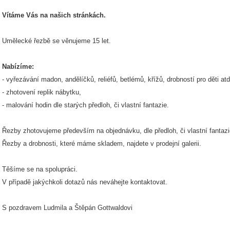
Vítáme Vás na našich stránkách.
Umělecké řezbě se věnujeme 15 let.
Nabízíme:
- vyřezávání madon, andělíčků, reliéfů, betlémů, křížů, drobností pro děti atd
- zhotovení replik nábytku,
- malování hodin dle starých předloh, či vlastní fantazie.
Řezby zhotovujeme především na objednávku, dle předloh, či vlastní fantaz
Řezby a drobnosti, které máme skladem, najdete v prodejní galerii.
Těšíme se na spolupráci.
V případě jakýchkoli dotazů nás neváhejte kontaktovat.
S pozdravem Ludmila a Štěpán Gottwaldovi