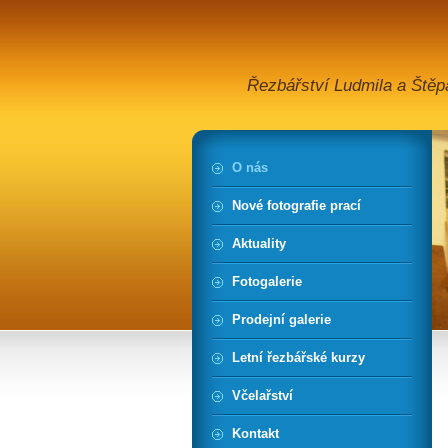
Řezbářství Ludmila a Štěp
O nás
Nové fotografie prací
Aktuality
Fotogalerie
Prodejní galerie
Letní řezbářské kurzy
Včelařství
Kontakt